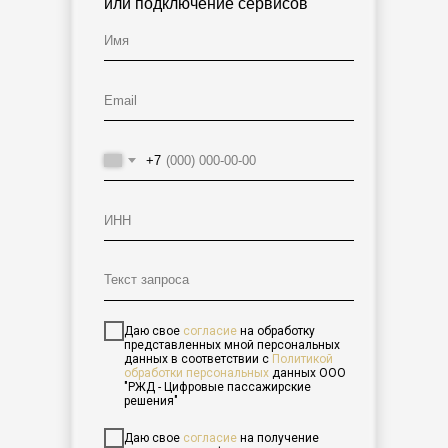
или подключение сервисов
Март 2026
Новости компании
Туристический сервис
travel.rzd.ru сменил название на
+7
РЖД Плюс
Даю свое
согласие
на обработку
представленных мной персональных
данных в соответствии с
Политикой
обработки персональных
данных
ООО
"РЖД - Цифровые пассажирские
решения"
Читать
Даю свое
согласие
на получение