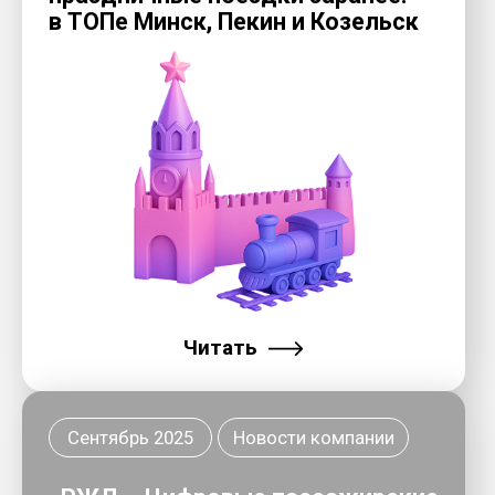
Главная
О компании
Команда о проектах
Телефон
+7 (499) 490-25-58
Для кого
8 (800) 775-80-56
Фактический адрес:/Для писем:
Наши проекты
107078, Москва, Новорязанская
улица, 8А, стр. 2
Программы для ЭВМ
Стать клиентом
Для официальных обращений:
info@smarttravel.ru
Для отельеров
По вопросам сотрудничества:
Контакты
sales@smarttravel.ru
Техническая поддержка
Политика обработки
платформы Инновационная
персональных данных в
мобильность:
ООО «РЖД — Цифровые
support@smarttravel.ru
пассажирские решения»
Вопросы по билетам:
Противодействие коррупции