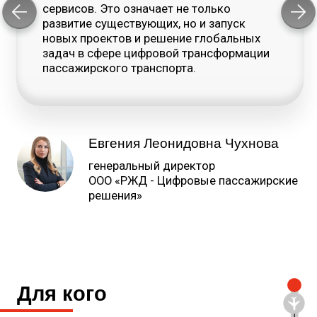
проектов и решение глобальных
Кассы ЖД-перевозчиков и дальнего
задач в сфере цифровой
следования, тур-агентства, авиа, речные
трансформации пассажирского
и автобусные кассы. Интеграция
транспорта.
с вашим ПО и бесперебойная работа
с круглосуточной поддержкой для любых
крупных порталов о путешествиях.
Сергей Анатольевич
Висленев
генеральный директор
ООО «РЖД-Цифровые
пассажирские решения»
для клиентов
Путешественники — кто познаёт мир, кто
хочет отдохнуть одним днём или
отправиться в кругосветное