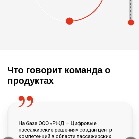
компетенций в области пассажирских
сервисов. Это означает не только
развитие существующих, но и запуск
новых проектов и решение глобальных
задач в сфере цифровой трансформации
пассажирского транспорта.
Евгения Леонидовна Чухнова
генеральный директор
ООО «РЖД - Цифровые пассажирские
решения»
На базе ООО «РЖД-Цифровые
Для кого
пассажирские решения» создан
центр компетенций в области
пассажирских сервисов. Это
означает не только развитие
для бизнеса
существующих, но и запуск новых