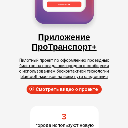
Разрабатываем
дорожную карту
развития ключевых
ИТ-проектов
холдинга
Систематизируем данные
о текущих проектах и пользователях,
формируем планы по запуску новых
сервисов
Анастасия Капкина
заместитель генерального директора
по управлению проектами, ООО «РЖД