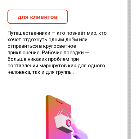
страховки и экскурсии.
Составные маршруты любой
сложности. Быстро, выгодно,
надёжно.
Подробнее
AРM Планирование
путешествий
Онлайн-оформление проездных
документов для любого
транспорта. Возможность
оплачивать наличными,
безналом и по QR-коду.
Самостоятельное планирование
путешествий.
Подробнее
Оператор мультимодальности
на портале РЖД