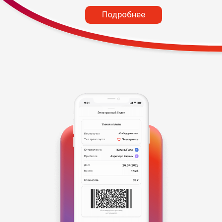
поездок уже совершено
с применением новой
технологии
На базе «РЖД-Цифровые
пассажирские решения»
реализован проектный офис
по развитию цифровых
пассажирских сервисов холдинга
«РЖД»
Что мы делаем?
Анализируем и определяем
для развития и повышения
клиентоориентированности цифровых
сервисов пассажирского комплекса