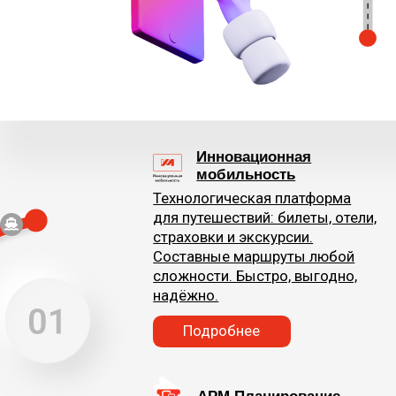
Конструктор
мультимодальных маршрутов.
Подробнее
ПроТранспорт
Приложение, с помощью
которого можно оформить
билеты на все виды
транспорта по России. Удобное
планирование путешествий
за пару минут.
Подробнее
АСУ ППК
Комплексное программное
решение для автоматизации
бизнес-процессов пригородных
пассажирских компаний,
с возможностью оформления
и валидации проездных