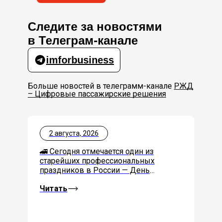
Следите за новостями
в Телеграм-канале
imforbusiness
Больше новостей в телеграмм-канале
РЖД
– Цифровые пассажирские решения
2 августа, 2026
🚄 Сегодня отмечается один из
💭
старейших профессиональных
корот
праздников в России — День
бл
железнодорожника. Его учредили в
ге
Читать
Чи
честь императора Николая I, при ...
Ци
А....