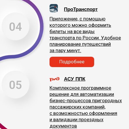
Приложение
ПроТранспорт+
Пилотный проект по оформлению проездных
билетов на поезда пригородного сообщения
с использованием бесконтактной технологии
bluetooth-маячков на всем пути следования
Смотреть видео о проекте
3
города используют новую
технологию: Нижний
Новгород, Казань
и Калининград
>24 000