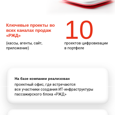
10
Ключевые проекты во
всех каналах продаж
«РЖД»
(кассы, агенты, сайт,
проектов цифровизации
приложение)
в портфеле
На базе компании реализован
проектный офис, где встречаются
все участники создания ИТ-инфраструктуры
пассажирского блока «РЖД»
Компания активно участвует
в реализации Стратегии цифровой
трансформации ОАО «РЖД» и входит
в цифровой холдинг «РЖД-Технологии»