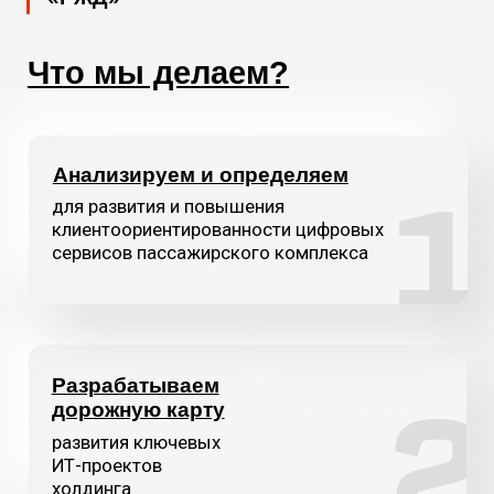
Сайт
Travel.RZD
Онлайн-сервис для бронирования отелей
и других объектов размещения
по России, странам СНГ, Монголии, Китаю
и ОАЭ.
Сайт ticket.rzd.ru
Модуль для продажи билетов
на поезда дальнего следования
без наценок и переплат.