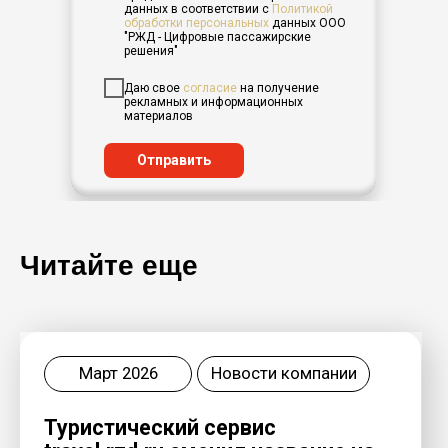
данных в соответствии с
Политикой
Март 2026
Новости компании
обработки персональных
данных
ООО
"РЖД - Цифровые пассажирские
решения"
Туристический сервис
travel.rzd.ru сменил название на
Даю свое
согласие
на получение
РЖД Плюс
рекламных и информационных
материалов
Отправить
Читайте еще
Читать
Декабрь 2025
Новости компании