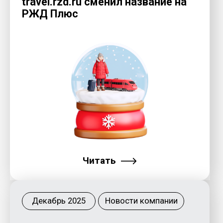
Зимний туризм 2025: куда и как
россияне отправляются
в холодный сезон
Читать
Ноябрь 2025
Новости компании
«ТревелТех Индекс
2025» - первый отраслевой