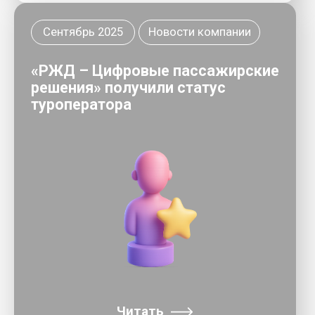
Главная
О компании
Команда о проектах
Телефон
+7 (499) 490-25-58
Для кого
8 (800) 775-80-56
Фактический адрес:/Для писем:
Наши проекты
107078, Москва, Новорязанская
улица, 8А, стр. 2
Программы для ЭВМ
Стать клиентом
Для официальных обращений:
info@smarttravel.ru
Для отельеров
По вопросам сотрудничества:
Контакты
sales@smarttravel.ru
Техническая поддержка
Политика обработки
платформы Инновационная
персональных данных в
мобильность:
ООО «РЖД — Цифровые
support@smarttravel.ru
пассажирские решения»
Вопросы по билетам:
Противодействие коррупции
ticket@smarttravel.ru
Согласие субъекта
персональных данных
Вопросы по отелям и экскурсиям:
для формы обратной связи
на сайте
travel@smarttravel.ru