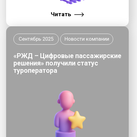
Программы для ЭВМ
Стать клиентом
Для официальных обращений:
info@smarttravel.ru
Для отельеров
По вопросам сотрудничества:
Контакты
sales@smarttravel.ru
Техническая поддержка
Политика обработки
платформы Инновационная
персональных данных в
мобильность:
ООО «РЖД — Цифровые
support@smarttravel.ru
пассажирские решения»
Вопросы по билетам:
Противодействие коррупции
ticket@smarttravel.ru
Согласие субъекта
персональных данных
Вопросы по отелям и экскурсиям:
для формы обратной связи
на сайте
travel@smarttravel.ru