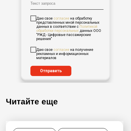
Даю свое
согласие
на обработку
представленных мной персональных
данных в соответствии с
Политикой
обработки персональных
данных
ООО
"РЖД - Цифровые пассажирские
решения"
Даю свое
согласие
на получение
рекламных и информационных
материалов
Читать
Отправить
Декабрь 2025
Новости компании
Зимний туризм 2025: куда и как
россияне отправляются
Читайте еще
в холодный сезон