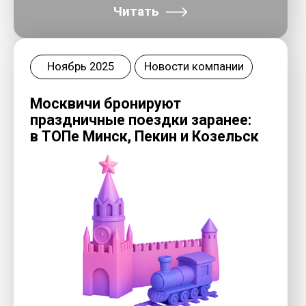
Читать
Главная
О компании
Команда о проектах
Телефон
+7 (499) 490-25-58
Для кого
8 (800) 775-80-56
Фактический адрес:/Для писем:
Наши проекты
107078, Москва, Новорязанская
улица, 8А, стр. 2